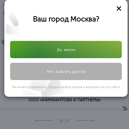
Отзывы и благодарственные
письма
Ваш город Москва?
Да, верно
ОБЩЕСТВО C ОГРАНИЧЕННОЙ ОТВЕТСТВЕННОСТЬЮ
«АФРИКАНТОВА И ПАРТНЕРЫ» ООО «АФРИКАНТОВА И
Нет, выбрать другой
ПАРТНЕРЫ» в лице директора Африкантовой Александры
Ивановны, действующей на основании Устава, выражает
благодарность ООО ОБРАЗОВАТЕЛЬНЫЙ ЦЕНТР
...
Вы можете изменить город в любое время в верхней части сайта
«ПРОФЕССИОНАЛ» за оказанную помощь
ООО «АФРИКАНТОВА И ПАРТНЕРЫ»
1
/ 10