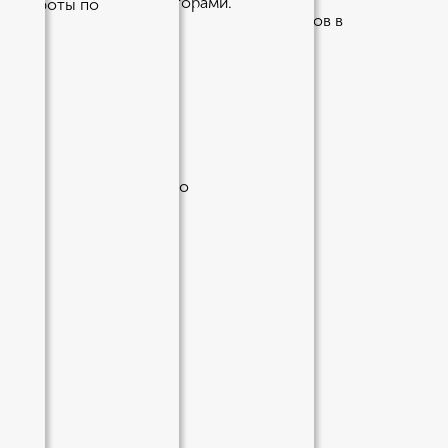
жду заемщиком и кредиторами.
ста работы по
отства организации, при оформлении займов в
жно лишь спустя 5 лет.
 и процентной ставки по