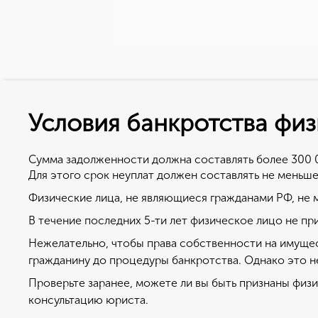
Условия банкротства физ
Как подать на б
В чем су
лицу?
Сумма задолженности должна составлять более 300 
Банкротство физич
Для этого срок неуплат должен составлять не меньше
подразумевает три
Для признания банкротства физ. ли
Физические лица, не являющиеся гражданами РФ, не 
Подавая заявление
ссылка на образец).
возможны следую
В течение последних 5-ти лет физическое лицо не пр
Заявление можно подать, как самос
Полное списание 
Нежелательно, чтобы права собственности на имущес
подобными ситуациями.
доходы равны или
гражданину до процедуры банкротства. Однако это н
В заявлении необходимо указать пр
Реструктуризация
Проверьте заранее, можете ли вы быть признаны физ
есть то, почему вы не в состоянии
том, чтобы умень
консультацию юриста.
номера договоров, которые были п