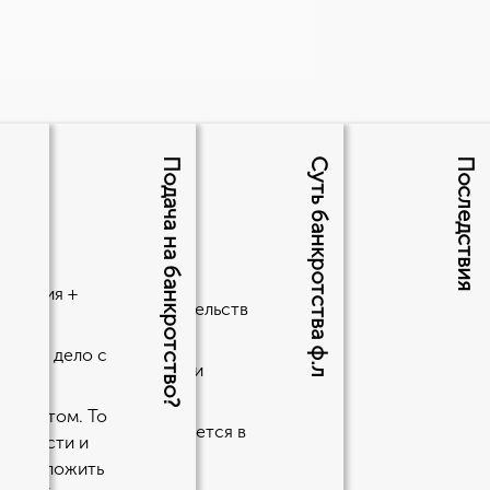
Подача на банкротство?
Суть банкротства ф.л
Последствия
лиц?
анкротом
сколько этапов и
явления +
шего желания и обстоятельств
 имел дело с
торов.
ть долг, поскольку ваши
банкротом. То
ть свои долги, но нуждается в
лженности и
до 8-9%.
ет приложить
лет;