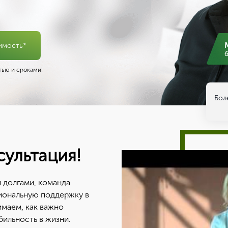
имость*
ью и сроками!
Бол
сультация!
 долгами, команда
иональную поддержку в
имаем, как важно
бильность в жизни.