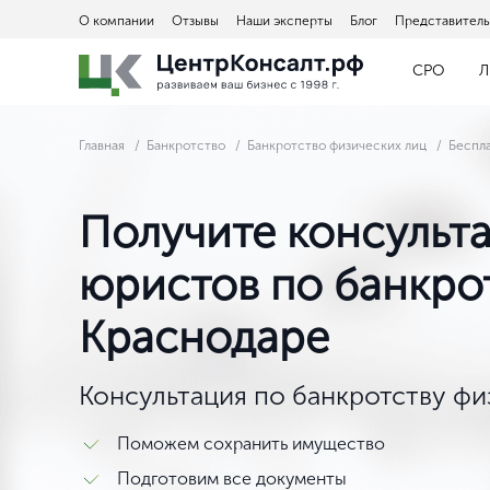
О компании
Отзывы
Наши эксперты
Блог
Представитель
СРО
Л
Главная
Банкротство
Банкротство физических лиц
Беспла
Получите консульт
юристов по банкрот
Краснодаре
Консультация по банкротству фи
Поможем сохранить имущество
Подготовим все документы