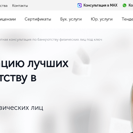
Консультация в MAX
Ко
ства
Контакты
ицензии
Сертификаты
Бух. услуги
Юр. услуги
Тенд
тная консультация по банкротству физических лиц под ключ
ацию лучших
ству в
зических лиц