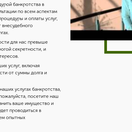
урой банкротства в
льтации по всем аспектам
процедуры и оплаты услуг,
т внесудебного
гах.
ости для нас превыше
рогой секретности, и
тересов.
их услуг, включая
сти от суммы долга и
наших услугах банкротства,
 пожалуйста, посетите наш
ранить ваше имущество и
удет проводиться в
ием опытных