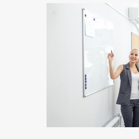
Мировое соглашен
документы, подтверждающие сказанн
форме 2НДФЛ.
В любом случае п
Далее необходимо пройти всю проц
Прекращаются
Прекращается
Закрываются и
Происходит сп
кредитам.