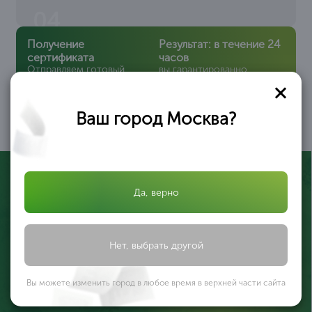
04
Получение
Результат: в течение 24
сертификата
часов
Отправляем готовый
вы гарантированно
сертификат курьером.
получаете нужный вам
Весь процесс
сертификат ISO!
происходит
дистанционно!
Ваш город Москва?
05
Да, верно
Нет, выбрать другой
Сарданова Дарина
Специалист по сертификации
Вы можете изменить город в любое время в верхней части сайта
с 6 летним опытом