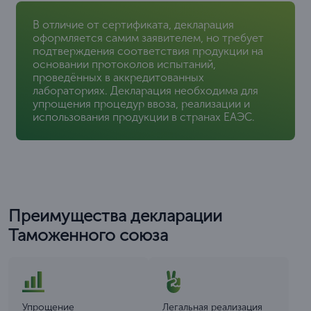
В отличие от сертификата, декларация
оформляется самим заявителем, но требует
подтверждения соответствия продукции на
основании протоколов испытаний,
проведённых в аккредитованных
лабораториях. Декларация необходима для
упрощения процедур ввоза, реализации и
использования продукции в странах ЕАЭС.
Преимущества декларации
Таможенного союза
Упрощение
Легальная реализация