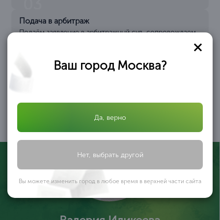
03
Подача в арбитраж
Подаём заявление в арбитражный суд, сопровождаем
процесс рассмотрения, взаимодействуем с
управляющим
04
Ваш город Москва?
Процедура банкротства
Проходим через все
этапы: наблюдение,
конкурсное
производство,
завершение дела и
Да, верно
исключение из ЕГРЮЛ
05
Нет, выбрать другой
Вы можете изменить город в любое время в верхней части сайта