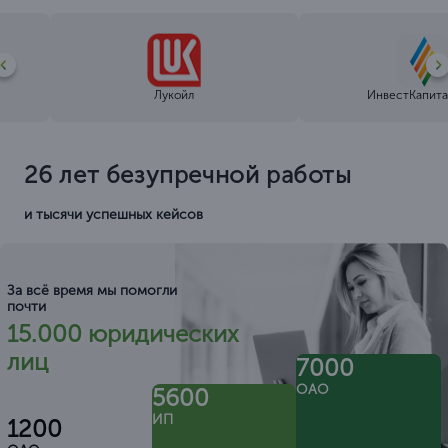
Лукойл
ИнвестКапита
26 лет безупречной работы
и тысячи успешных кейсов
За всё время мы помогли
почти
15.000 юридических
лиц
7000
ОАО
5600
ИП
1200