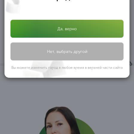
ОБЩЕСТВО C ОГРАНИЧЕННОЙ ОТВЕТСТВЕННОСТЬЮ
«АФРИКАНТОВА И ПАРТНЕРЫ» ООО «АФРИКАНТОВА И
Да, верно
ПАРТНЕРЫ» в лице директора Африкантовой Александры
Ивановны, действующей на основании Устава, выражает
благодарность ООО ОБРАЗОВАТЕЛЬНЫЙ ЦЕНТР
...
«ПРОФЕССИОНАЛ» за оказанную помощь
Нет, выбрать другой
ООО «АФРИКАНТОВА И ПАРТНЕРЫ»
Вы можете изменить город в любое время в верхней части сайта
1
/ 10