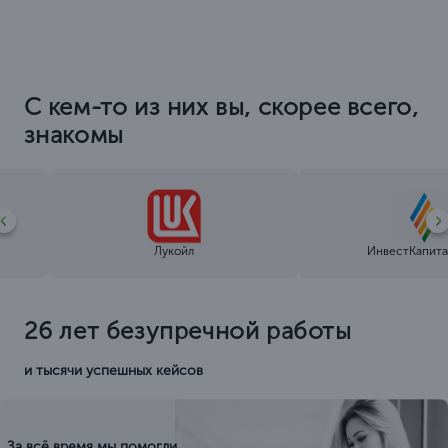
С кем-то из них вы, скорее всего,
знакомы
Лукойл
ИнвестКапита
26 лет безупречной работы
и тысячи успешных кейсов
За всё время мы помогли