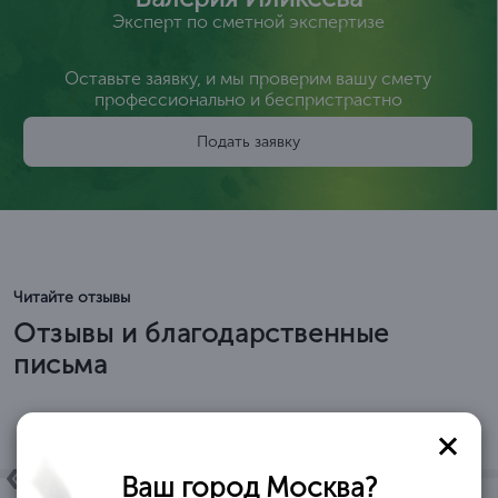
Эксперт по сметной экспертизе
Оставьте заявку, и мы проверим вашу смету
профессионально и беспристрастно
Подать заявку
Читайте отзывы
Отзывы и благодарственные
письма
Ваш город Москва?