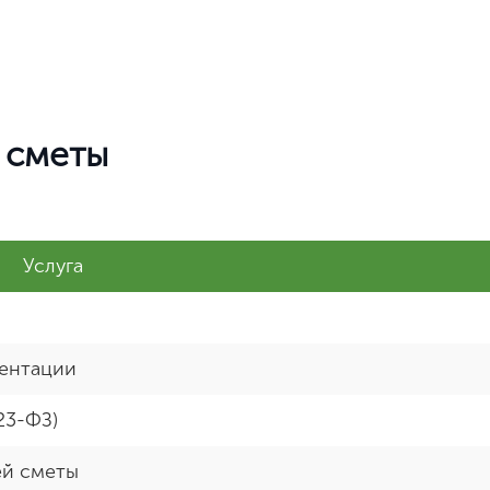
Нет, выбрать другой
Вы можете изменить город в любое время в верхней части сайта
 сметы
Услуга
ментации
23-ФЗ)
ей сметы