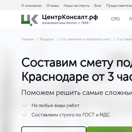
О компании
Отзывы
Наши эксперты
Блог
Представитель
СРО
Л
Главная
Тендеры
Составление и проверка смет
Составл
Составим смету по
Краснодаре от 3 ча
Поможем решить самые сложные
На любые виды работ
Составляем строго по ГОСТ и МДС