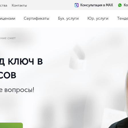
Консультация в MAX
Ко
ства
Контакты
ицензии
Сертификаты
Бух. услуги
Юр. услуги
Тенд
ение смет
д ключ в
сов
 вопросы!