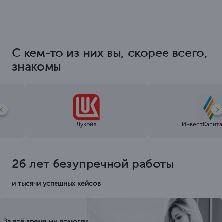
С кем-то из них вы, скорее всего,
знакомы
Лукойл
ИнвестКапита
26 лет безупречной работы
и тысячи успешных кейсов
За всё время мы помогли