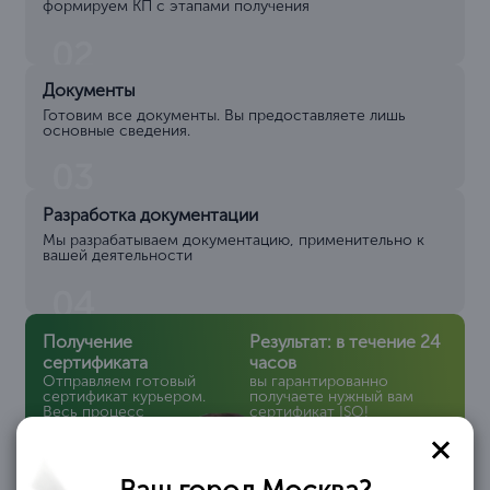
формируем КП с этапами получения
02
Документы
Готовим все документы. Вы предоставляете лишь
основные сведения.
03
Разработка документации
Мы разрабатываем документацию, применительно к
вашей деятельности
04
Получение
Результат: в течение 24
сертификата
часов
Отправляем готовый
вы гарантированно
сертификат курьером.
получаете нужный вам
Весь процесс
сертификат ISO!
происходит
дистанционно!