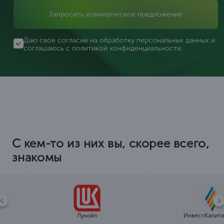
Запросить коммерческое предложение
Даю свое согласие на обработку персональных данных и
соглашаюсь с
политикой конфиденциальности
.
С кем-то из них вы, скорее всего,
знакомы
Лукойл
ИнвестКапита