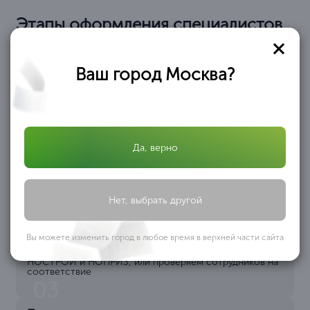
Этапы оформления специалистов
НРС
Ваш город Москва?
Заявка
Подача заявки на сайте компании ЦентрКонсалт или
по телефону
8 (495) 241-28-77
01
Да, верно
Консультация
Мы консультируем вас по телефону и договариваемся
по условиям касаемо предоставления услуги
02
Нет, выбрать другой
Подбор специалистов
Вы можете изменить город в любое время в верхней части сайта
Мы предоставляем из базы более 1140 готовых
специалистов, соответствующих требованиям
НОСТРОЙ и НОПРИЗ, или проверяем сотрудников на
соответствие
03