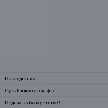
Последствия
Суть банкротства ф.л
Последствия
объявления банкротом
Подача на банкротство?
В чем суть банкротства
физического лица