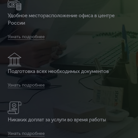
Удобное месторасположение офиса в центре
России
Вы получите бесплатную доставку сертификата и
Узнать подробнее
приложенных к нему документов по всей России
Подготовка всех необходимых документов
Вы получаете документ с 3-ой защитой. Специальные
Узнать подробнее
бланки (наша компания заказывает их на производстве, где
печатаются бланки под государств
Никаких доплат за услуги во время работы
Вы получаете сертификат ИСО по выгодной цене (т.к. мы
Узнать подробнее
являемся федеральной компанией и можем позволить