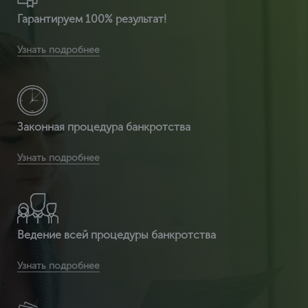
Гарантируем 100% результат!
Вы получите расширенную комплектацию документов:
Узнать подробнее
сертификат ИСО 14001 + расширенный сертификат по
видам деятельности + разрешение на использ
Законная процедура банкротства
Вы получаете легитимный документ, т.к. ЦентрКонсалт
Узнать подробнее
являемся сертификационным центром и делаем
полностью официальный документ, который пр
Ведение всей процедуры банкротства
Вы получаете срочное оформление сертификата ИСО
Узнать подробнее
14001 от 2 часов