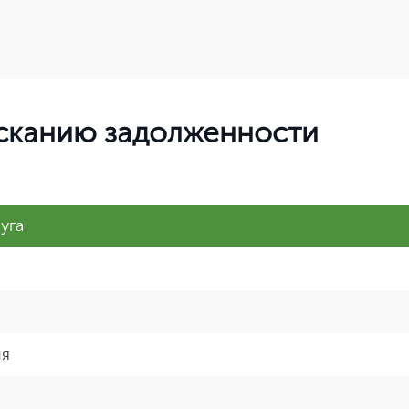
ысканию задолженности
уга
ия