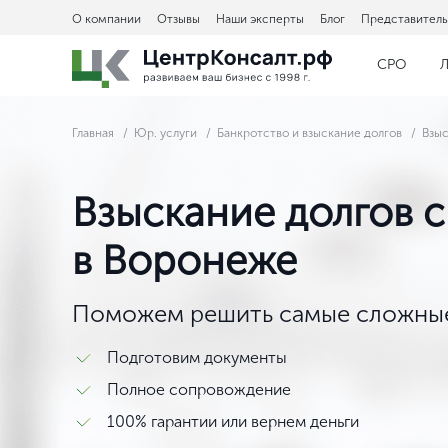
О компании
Отзывы
Наши эксперты
Блог
Представитель
СРО
Л
Главная
Юр. услуги
Банкротство и взыскание долгов
Взыс
Взыскание долгов с
в Воронеже
Поможем решить самые сложные
Подготовим документы
Полное сопровождение
100% гарантии или вернем деньги