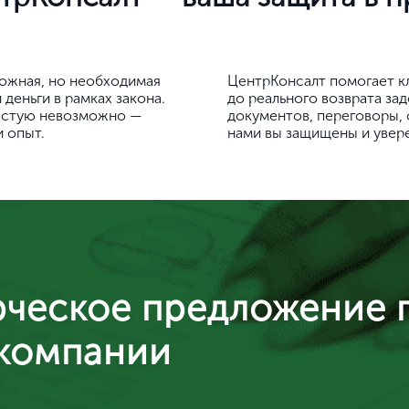
ожная, но необходимая
ЦентрКонсалт помогает кл
 деньги в рамках закона.
до реального возврата за
частую невозможно —
документов, переговоры, 
и опыт.
нами вы защищены и увере
рческое предложение 
 компании