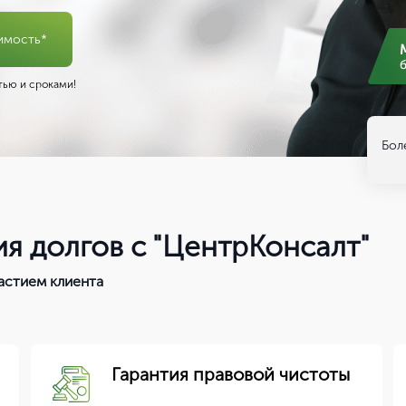
имость*
ью и сроками!
Бол
я долгов с "ЦентрКонсалт"
астием клиента
Гарантия правовой чистоты