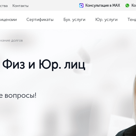
Консультация в MAX
Ко
ства
Контакты
ицензии
Сертификаты
Бух. услуги
Юр. услуги
Тен
кание долгов
 Физ и Юр. лиц
 вопросы!