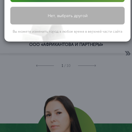
ОБЩЕСТВО C ОГРАНИЧЕННОЙ ОТВЕТСТВЕННОСТЬЮ
«АФРИКАНТОВА И ПАРТНЕРЫ» ООО «АФРИКАНТОВА И
Нет, выбрать другой
ПАРТНЕРЫ» в лице директора Африкантовой Александры
Ивановны, действующей на основании Устава, выражает
благодарность ООО ОБРАЗОВАТЕЛЬНЫЙ ЦЕНТР
...
Вы можете изменить город в любое время в верхней части сайта
«ПРОФЕССИОНАЛ» за оказанную помощь
ООО «АФРИКАНТОВА И ПАРТНЕРЫ»
1
/ 10