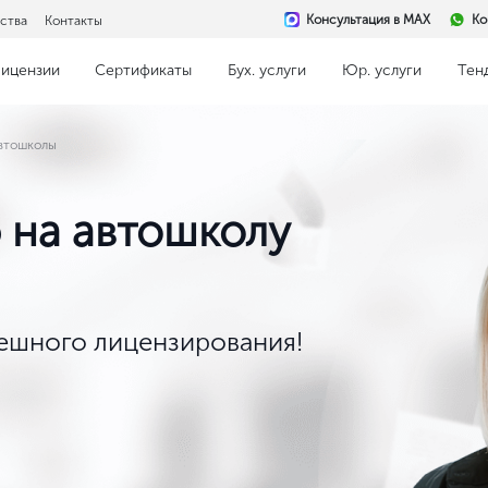
Консультация в MAX
Ко
ства
Контакты
ицензии
Сертификаты
Бух. услуги
Юр. услуги
Тен
втошколы
 на автошколу
пешного лицензирования!