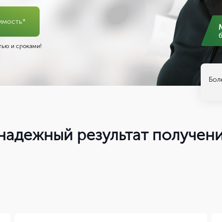
имость*
ью и сроками!
Бол
надежный результат получен