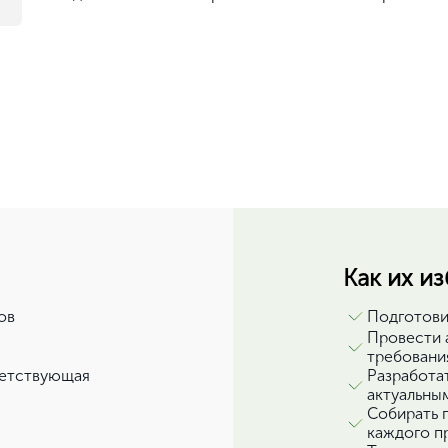
Как их и
ов
Подготови
Провести 
требовани
ветствующая
Разработа
актуальны
Собирать 
каждого п