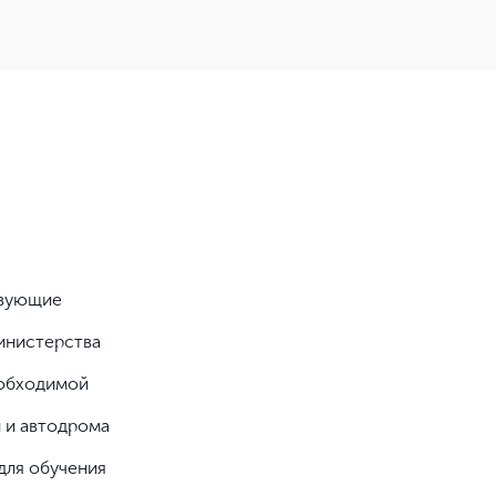
твующие
инистерства
еобходимой
 и автодрома
для обучения