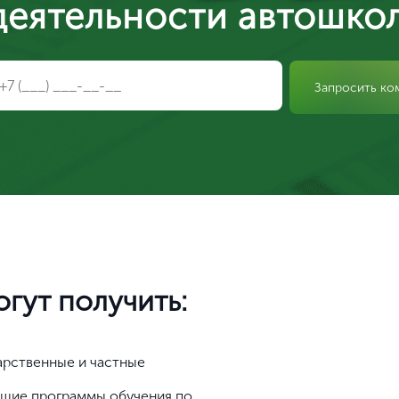
деятельности автошко
Запросить ко
гут получить:
арственные и частные
ющие программы обучения по