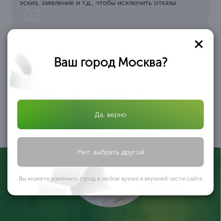
эскиз, заявление и т.д., чтобы исключить отказы
03
Подача в администрацию
Подаём документы в соответствующий орган власти и
отслеживаем ход рассмотрения
Ваш город Москва?
04
Получение разрешения
Вы получаете
официальное
разрешение на
строительство ИЖС,
Да, верно
которое позволяет
начать работы
05
Нет, выбрать другой
Вы можете изменить город в любое время в верхней части сайта