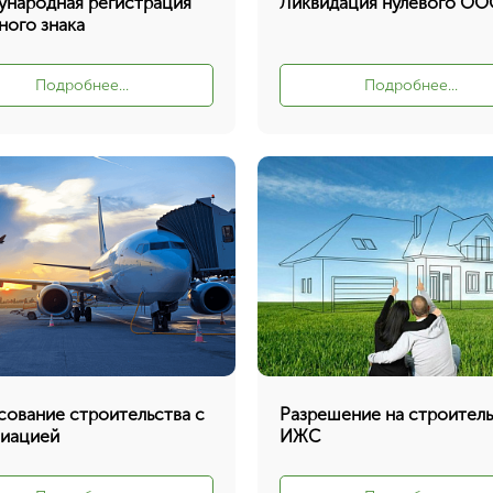
народная регистрация
Ликвидация нулевого О
ного знака
Подробнее...
Подробнее...
сование строительства с
Разрешение на строител
иацией
ИЖС