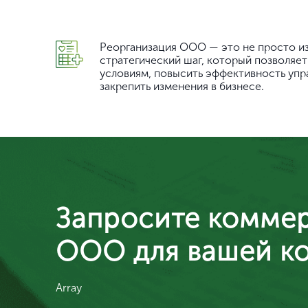
Реорганизация ООО — это не просто и
стратегический шаг, который позволяет
условиям, повысить эффективность упр
закрепить изменения в бизнесе.
Запросите коммер
ООО для вашей к
Array