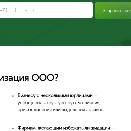
Запросить ко
низация ООО?
Ваш город Москва?
Бизнесу с несколькими юрлицами
—
упрощение структуры путём слияния,
присоединения или выделения активов.
Да, верно
Фирмам, желающим избежать ликвидации
—