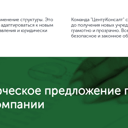
зменение структуры. Это
Команда "ЦентрКонсалт" 
 адаптироваться к новым
до получения новых учре
авления и юридически
грамотно и прозрачно. Все
безопасное и законное о
ческое предложение 
омпании