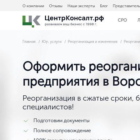
О компании
Отзывы
Наши эксперты
Блог
Представитель
СРО
Л
Главная
Юр. услуги
Реорганизация и изменения
Реорган
Оформить реорган
предприятия в Вор
Реорганизация в сжатые сроки, 
специалистов!
Подготовим документы
Полное сопровождение