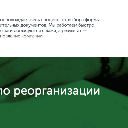
сопровождает весь процесс: от выбора формы
дительных документов. Мы работаем быстро,
 шаги согласуются с вами, а результат —
бновление компании.
по реорганизации