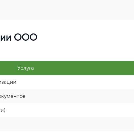
ции ООО
Услуга
изации
документов
и)