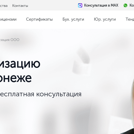
Консультация в MAX
Ко
ства
Контакты
ицензии
Сертификаты
Бух. услуги
Юр. услуги
Тен
изация ООО
изацию
онеже
бесплатная консультация