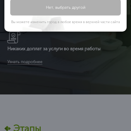
Подготовка всех необходимых документов
Нет, выбрать другой
Вы получаете документ с 3-ой защитой. Специальные
Узнать подробнее
бланки (наша компания заказывает их на производстве, где
Вы можете изменить город в любое время в верхней части сайта
печатаются бланки под государств
Никаких доплат за услуги во время работы
Вы получаете сертификат ИСО по выгодной цене (т.к. мы
Узнать подробнее
являемся федеральной компанией и можем позволить
себе не «задирать» цены) в среднем от
Этапы