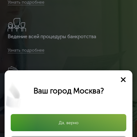
Узнать подробнее
являемся сертификационным центром и делаем
полностью официальный документ, который пр
Ведение всей процедуры банкротства
Вы получаете срочное оформление сертификата ИСО
Узнать подробнее
14001 от 2 часов
Удобное месторасположение офиса в центре
Ваш город Москва?
России
Вы получите бесплатную доставку сертификата и
Узнать подробнее
приложенных к нему документов по всей России
Да, верно