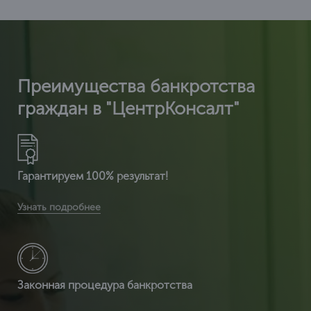
Преимущества банкротства
граждан в "ЦентрКонсалт"
Гарантируем 100% результат!
Вы получите расширенную комплектацию документов:
Узнать подробнее
сертификат ИСО 14001 + расширенный сертификат по
видам деятельности + разрешение на использ
Законная процедура банкротства
Вы получаете легитимный документ, т.к. ЦентрКонсалт