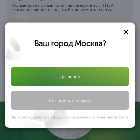
Формируем полный комплект документов: ГПЗУ,
эскиз, заявление и т.д., чтобы исключить отказы
03
Подача в администрацию
Подаём документы в соответствующий орган власти и
отслеживаем ход рассмотрения
Ваш город Москва?
04
Получение разрешения
Вы получаете
официальное
разрешение на
Да, верно
строительство ИЖС,
которое позволяет
начать работы
05
Нет, выбрать другой
Вы можете изменить город в любое время в верхней части сайта