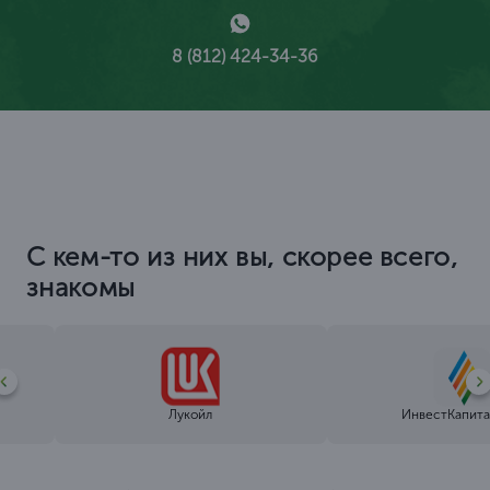
8 (812) 424-34-36
С кем-то из них вы, скорее всего,
знакомы
Лукойл
ИнвестКапита