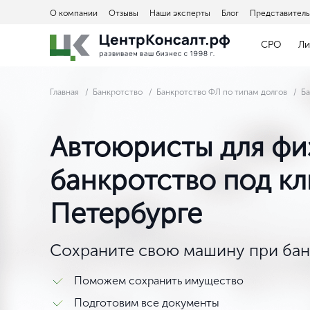
О компании
Отзывы
Наши эксперты
Блог
Представитель
СРО
Ли
Главная
Банкротство
Банкротство ФЛ по типам долгов
Ба
Автоюристы для физ
банкротство под кл
Петербурге
Сохраните свою машину при бан
Поможем сохранить имущество
Подготовим все документы