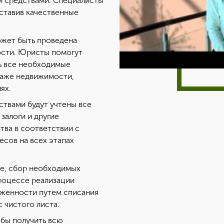
и средствами. Специалисты
ставив качественные
ожет быть проведена
ости. Юристы помогут
ь все необходимые
даже недвижимости,
ях.
ствами будут учтены все
залоги и другие
тва в соответствии с
сов на всех этапах
ве, сбор необходимых
процессе реализации
лженности путем списания
с чистого листа.
бы получить всю