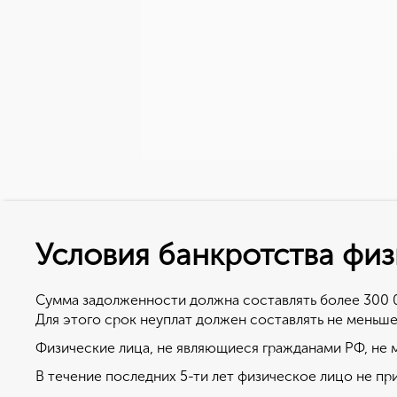
Условия банкротства физ
Как подать на б
В чем су
лицу?
Сумма задолженности должна составлять более 300 
Банкротство физич
Для этого срок неуплат должен составлять не меньше
подразумевает три
Для признания банкротства физ. ли
Физические лица, не являющиеся гражданами РФ, не 
Подавая заявление
ссылка на образец).
возможны следую
В течение последних 5-ти лет физическое лицо не пр
Заявление можно подать, как самос