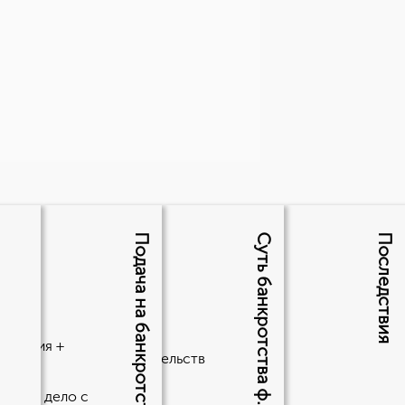
Подача на банкротство?
Суть банкротства ф.л
Последствия
лиц?
анкротом
сколько этапов и
явления +
шего желания и обстоятельств
 имел дело с