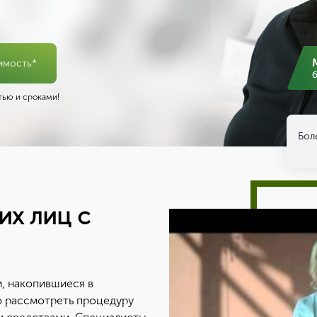
имость*
ью и сроками!
Бол
их лиц с
и, накопившиеся в
о рассмотреть процедуру