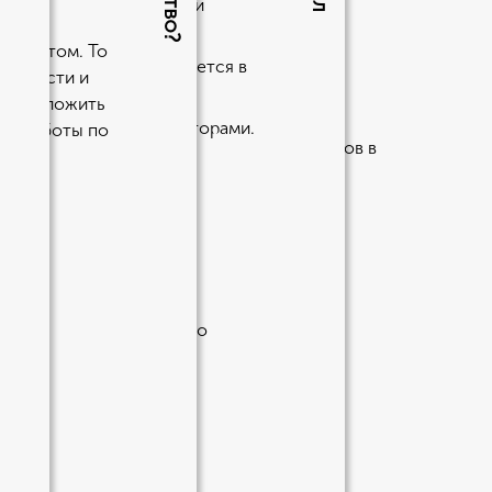
торов.
ть долг, поскольку ваши
банкротом. То
ть свои долги, но нуждается в
лженности и
до 8-9%.
ет приложить
лет;
жду заемщиком и кредиторами.
ста работы по
отства организации, при оформлении займов в
жно лишь спустя 5 лет.
 и процентной ставки по