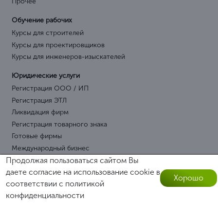
Прочее
Обучение рабочих
Курсы для строителей
Курсы для проектировщиков
Курсы для инженеров-изыскателей
Юридические услуги
Регистрация ООО / ИП
Регистрация ЭТЛ
Ликвидация фирм
Регистрация товарного знака
Готовые фирмы
Международный бизнес
Продолжая пользоваться сайтом Вы
Операции по СРО
даете согласие на использование cookie в
Хорошо
Проверки СРО
соответствии с
политикой
Оставить заявку
Переводы СРО / Региональные СРО
конфиденциальности
Страхование СРО
Специалисты для СРО