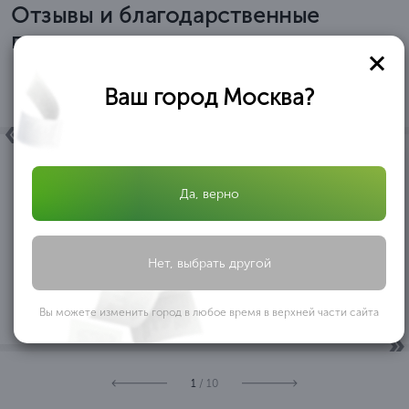
Отзывы и благодарственные
письма
Ваш город Москва?
Да, верно
ОБЩЕСТВО C ОГРАНИЧЕННОЙ ОТВЕТСТВЕННОСТЬЮ
«АФРИКАНТОВА И ПАРТНЕРЫ» ООО «АФРИКАНТОВА И
ПАРТНЕРЫ» в лице директора Африкантовой Александры
Ивановны, действующей на основании Устава, выражает
Нет, выбрать другой
благодарность ООО ОБРАЗОВАТЕЛЬНЫЙ ЦЕНТР
...
«ПРОФЕССИОНАЛ» за оказанную помощь
Вы можете изменить город в любое время в верхней части сайта
ООО «АФРИКАНТОВА И ПАРТНЕРЫ»
1
/ 10