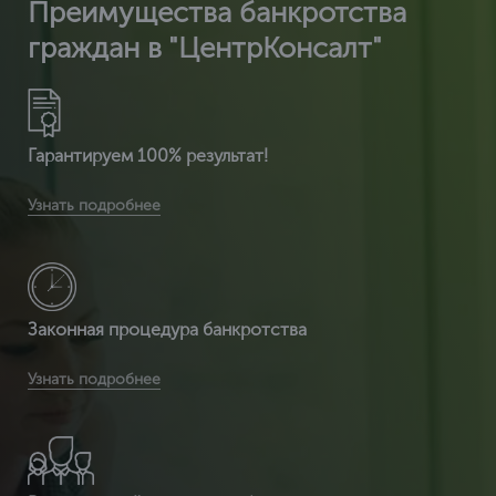
Преимущества банкротства
граждан в "ЦентрКонсалт"
Гарантируем 100% результат!
Вы получите расширенную комплектацию документов:
Узнать подробнее
сертификат ИСО 14001 + расширенный сертификат по
видам деятельности + разрешение на использ
Законная процедура банкротства
Вы получаете легитимный документ, т.к. ЦентрКонсалт
Узнать подробнее
являемся сертификационным центром и делаем
полностью официальный документ, который пр