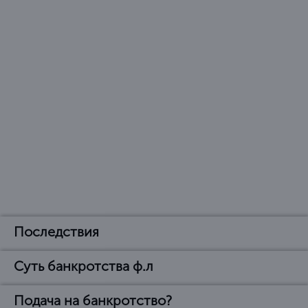
Последствия
Суть банкротства ф.л
Последствия
объявления банкротом
Подача на банкротство?
В чем суть банкротства