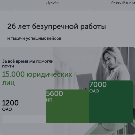
Лукойл
ИнвестКапита
26 лет безупречной работы
и тысячи успешных кейсов
За всё время мы помогли
почти
15.000 юридических
лиц
7000
ОАО
5600
ИП
1200
ОАО