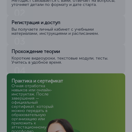
Методист связывается с вами, отвечает на вопросы,
уточняет детали по формату и дате старта.
02
Регистрация и доступ
Вы получаете личный кабинет с учебными
материалами, инструкциями и расписанием.
03
Прохождение теории
Короткие видеоуроки, текстовые модули, тесты.
Учитесь в удобное время.
04
Практика и сертификат
Очная отработка
навыков или онлайн-
инструктаж. После
завершения —
официальный
сертификат, который
можно передать в
образовательную
организацию или
приложить к
аттестационному
портфолио.