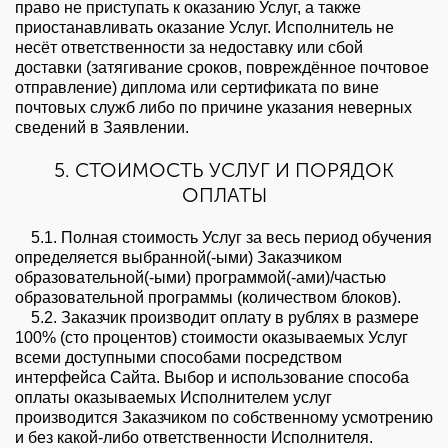
право не приступать к оказанию Услуг, а также
Да, верно
приостанавливать оказание Услуг. Исполнитель не
несёт ответственности за недоставку или сбой
доставки (затягивание сроков, повреждённое почтовое
Нет, выбрать другой
отправление) диплома или сертификата по вине
почтовых служб либо по причине указания неверных
сведений в Заявлении.
Вы можете изменить город в любое время в верхней части сайта
5. СТОИМОСТЬ УСЛУГ И ПОРЯДОК
ОПЛАТЫ
5.1. Полная стоимость Услуг за весь период обучения
определяется выбранной(-ыми) Заказчиком
образовательной(-ыми) программой(-ами)/частью
образовательной программы (количеством блоков).
5.2. Заказчик производит оплату в рублях в размере
100% (сто процентов) стоимости оказываемых Услуг
всеми доступными способами посредством
интерфейса Сайта. Выбор и использование способа
оплаты оказываемых Исполнителем услуг
производится Заказчиком по собственному усмотрению
и без какой-либо ответственности Исполнителя.