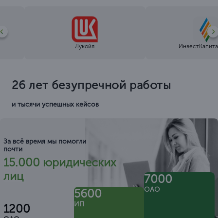
Лукойл
ИнвестКапита
26 лет безупречной работы
и тысячи успешных кейсов
За всё время мы помогли
почти
15.000 юридических
лиц
7000
ОАО
5600
ИП
1200