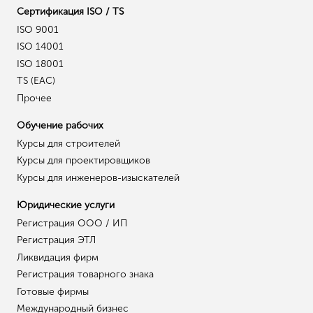
ООО «Центрконсалт»
ИНН 0274970120 \ КПП 027401001
ОГРН 1210200057594
Краснодар, ул. Северная, 324А.
Индекс: 350000
8 (800) 700-11-14
info@центрконсалт.рф
Режим работы:
по будням с 9:00 до 19:00
по московскому времени
О компании
Представительства
Отзывы
Контакты
Наши эксперты
Онлайн оплата
Блог
Политика конф-ти
Лицензирование
Образовательная лицензия
Медицинская лицензия