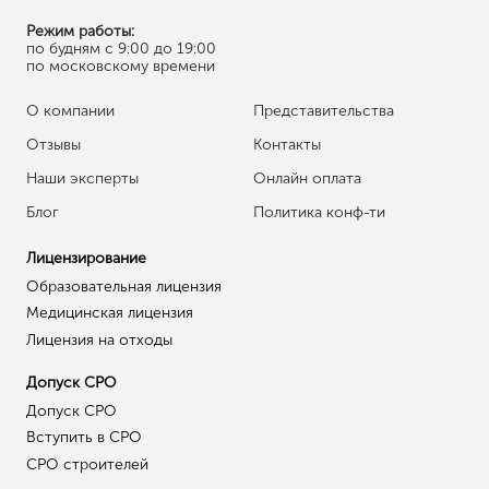
Обеспечение гарантированно стабильной работы
компании и возможность планирования ее дальнейшей
деятельности;
Настройка управленческого учета и достижение
максимальной простоты управления компанией.
Своевременное совершение операций приведет к
достижению поставленных целей и поспособствует
обретению организацией новых перспектив развития.
Читать далее
Вам также могут понадобиться
Восстановление бухгалтерского учета
Ведение управленческого учёта
Уменьшить налог усн на страховые взносы
Кадровый учет