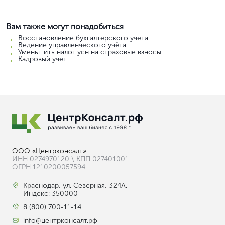
Можно ли восстановить бухгалтерию
удалённо?
Услуги по восстановлению
бухгалтерского учета в Москве
Проведение операций по восстановлению
бухгалтерского учета позволяет руководителям решить
определенные задачи и достичь поставленных целей:
Приведение в надлежащее состояние всех бухгалтерских
документов компании, их обработка, исправление ошибок,
достоверность;
Подготовка к приходу налоговых проверок, чтобы
появилась возможность уменьшить налоговые риски,
избежать различных штрафов и пени;
Предотвращение обнуления счетов в банке – чтобы
обеспечивалась прозрачность всех проводимых в
компании операций;
Получение положительного заключения аудита – по итогам
определенного периода проводится аудит, если компании
нужно получить хорошее заключение, стоит поработать
над качеством документации;