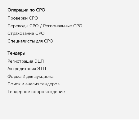
Лицензия на отходы
Допуск СРО
Допуск СРО
Вступить в СРО
СРО строителей
Сертификация ISO / TS
ISO 9001
ISO 14001
ISO 18001
TS (EAC)
Прочее
Обучение рабочих
Курсы для строителей
Курсы для проектировщиков
Курсы для инженеров-изыскателей
Юридические услуги