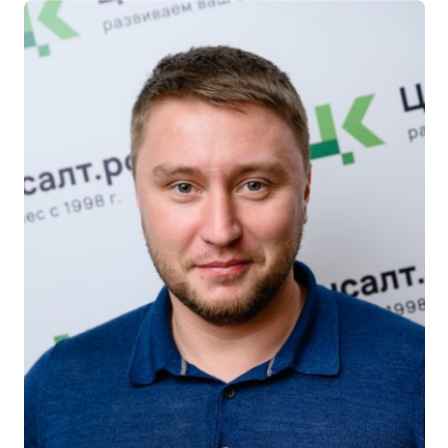
7000
ОАО
5600
ИП
1200
ОАО
Выдали более
20.000 лицензий
лицензий, сертификатов и разрешительных документов
6000
> 6000
допусков
4500
документов
СРО
4000
ISO
лицензий