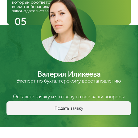
Этапы восстановления
бухгалтерского учета
Заявка
Подача заявки на сайте компании ЦентрКонсалт или
по телефону
8 (495) 241-28-77
01
Консультация
Мы анализируем текущее состояние бухгалтерии,
определяем масштабы работы и даём рекомендации
02
Аудит и сбор данных
Изучаем документы, выявляем ошибки,
восстанавливаем утерянные данные
03