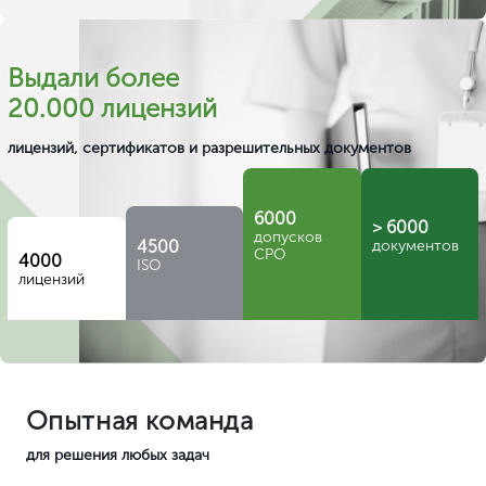
С кем-то из них вы, скорее всего,
знакомы
Лукойл
ИнвестКапита
26 лет безупречной работы
и тысячи успешных кейсов
За всё время мы помогли
почти
15.000 юридических
лиц