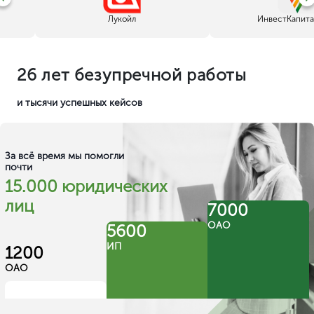
Я помогу вам разобраться!
Валерия Иликеева
Специалист по
лицензированию с 6 летним
опытом
8 (800) 700-11-14