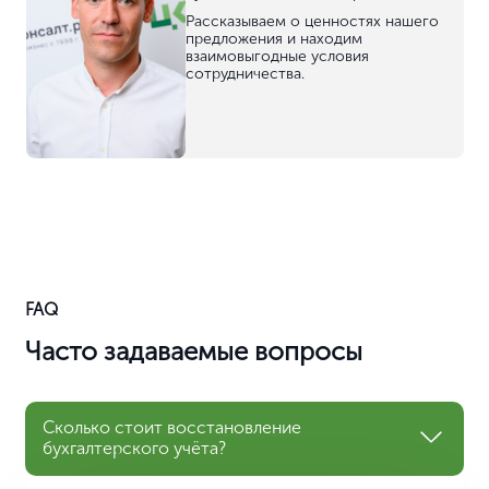
Кира Алиева
Руководитель отдела
делопроизводства
Осуществляем юридическую
поддержку и сопровождение
вашего бизнеса. Готовим
документы и представляем вас в
различных инстанциях.
Ольга Ветрова
Руководитель аккаунт-отдела
Поддерживаем контакт с
клиентами и сообщаем о
результатах нашей работы на всех
этапах.