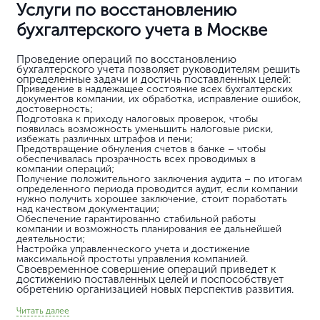
Часто задаваемые вопросы
Сколько стоит восстановление
бухгалтерского учёта?
Стоимость зависит от количества пропущенных
периодов, объёма операций и сложности ситуации.
Минимальная цена начинается от 15 000 руб., но
точную сумму можно определить только после
первичного анализа бухгалтерии.
Что делать, если бухгалтерский учёт не вёлся
несколько лет?
Как быстро можно восстановить
бухгалтерию?
Можно ли избежать штрафов за несданную
отчётность?