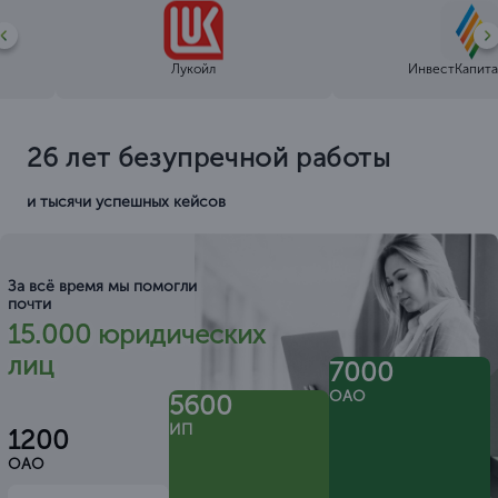
Лукойл
ИнвестКапита
26 лет безупречной работы
и тысячи успешных кейсов
За всё время мы помогли
почти
15.000 юридических
лиц
7000
ОАО
5600
ИП
1200
ОАО