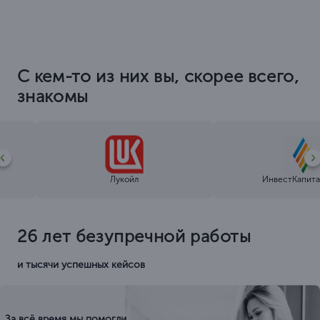
С кем-то из них вы, скорее всего,
знакомы
Лукойл
ИнвестКапита
26 лет безупречной работы
и тысячи успешных кейсов
За всё время мы помогли