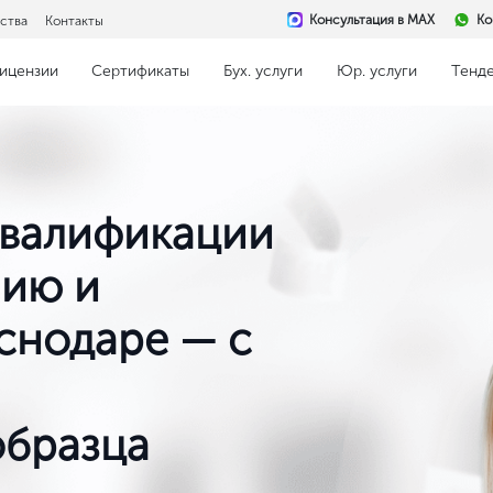
Консультация в MAX
Ко
ства
Контакты
ицензии
Сертификаты
Бух. услуги
Юр. услуги
Тенд
квалификации
Ваш город Москва?
нию и
снодаре — с
Да, верно
образца
Нет, выбрать другой