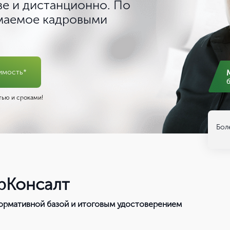
ве и дистанционно. По
имаемое кадровыми
Вы можете изменить город в любое время в верхней части сайта
имость*
ью и сроками!
Бол
рКонсалт
нормативной базой и итоговым удостоверением