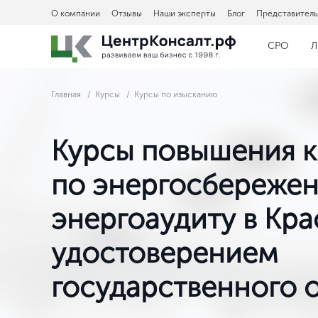
О компании
Отзывы
Наши эксперты
Блог
Представитель
СРО
Л
Главная
Курсы
Курсы по изысканию
Курсы повышения 
по энергосбереже
энергоаудиту в Кра
удостоверением
государственного 