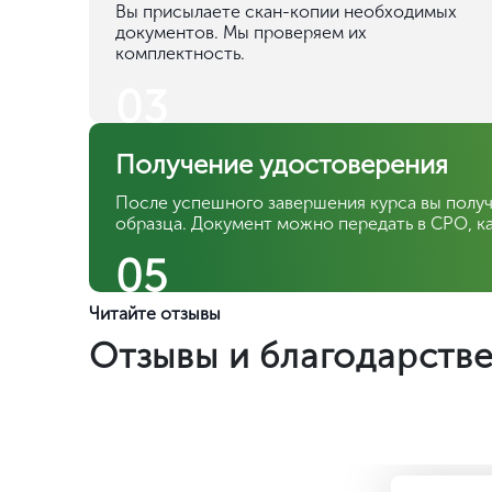
Вы присылаете скан-копии необходимых
документов. Мы проверяем их
комплектность.
03
Получение удостоверения
После успешного завершения курса вы полу
образца. Документ можно передать в СРО, к
05
Читайте отзывы
Отзывы и благодарств