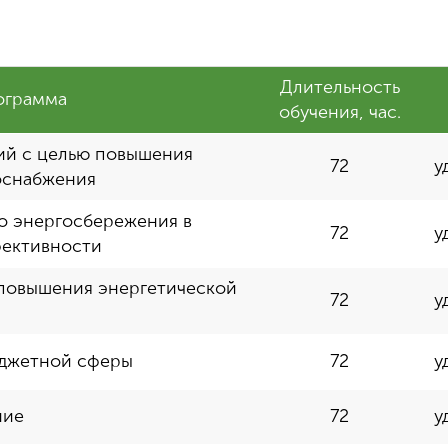
Длительность
ограмма
обучения, час.
ий с целью повышения
72
у
оснабжения
о энергосбережения в
72
у
фективности
повышения энергетической
72
у
юджетной сферы
72
у
ние
72
у