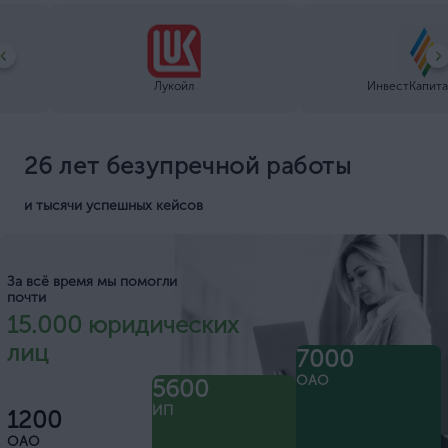
Лукойл
ИнвестКапита
26 лет безупречной работы
и тысячи успешных кейсов
За всё время мы помогли
почти
15.000 юридических
лиц
7000
ОАО
5600
ИП
1200
ОАО