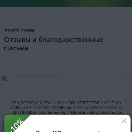
Читайте отзывы
Отзывы и благодарственные
письма
ОБЩЕСТВО C ОГРАНИЧЕННОЙ ОТВЕТСТВЕННОСТЬЮ
«АФРИКАНТОВА И ПАРТНЕРЫ» ООО «АФРИКАНТОВА И
ПАРТНЕРЫ» в лице директора Африкантовой Александры
Ивановны, действующей на основании Устава, выражает
-10%
благодарность ООО ОБРАЗОВАТЕЛЬНЫЙ ЦЕНТР
...
«ПРОФЕССИОНАЛ» за оказанную помощь