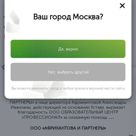
Ваш город Москва?
Читайте отзывы
Отзывы и благодарственные
письма
Да, верно
Нет, выбрать другой
Вы можете изменить город в любое время в верхней части сайта
ОБЩЕСТВО C ОГРАНИЧЕННОЙ ОТВЕТСТВЕННОСТЬЮ
«АФРИКАНТОВА И ПАРТНЕРЫ» ООО «АФРИКАНТОВА И
ПАРТНЕРЫ» в лице директора Африкантовой Александры
Ивановны, действующей на основании Устава, выражает
благодарность ООО ОБРАЗОВАТЕЛЬНЫЙ ЦЕНТР
...
«ПРОФЕССИОНАЛ» за оказанную помощь
ООО «АФРИКАНТОВА И ПАРТНЕРЫ»