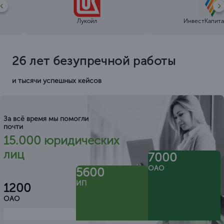
Лукойл
ИнвестКапита
26 лет безупречной работы
и тысячи успешных кейсов
За всё время мы помогли
почти
15.000 юридических
лиц
7000
ОАО
5600
ИП
1200
ОАО