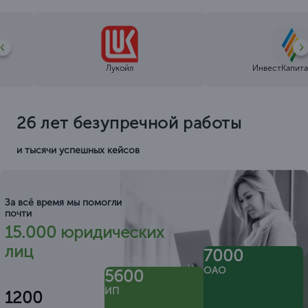
Лукойл
ИнвестКапита
26 лет безупречной работы
и тысячи успешных кейсов
За всё время мы помогли
почти
15.000 юридических
лиц
7000
ОАО
5600
ИП
1200