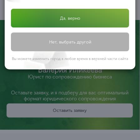
закрывая все текущие
юридические задачи.
05
Да, верно
Нет, выбрать другой
Вы можете изменить город в любое время в верхней части сайта
Валерия Иликеева
Юрист по сопровождению бизнеса
Оставьте заявку, и я подберу для вас оптимальный
формат юридического сопровождения
Оставить заявку